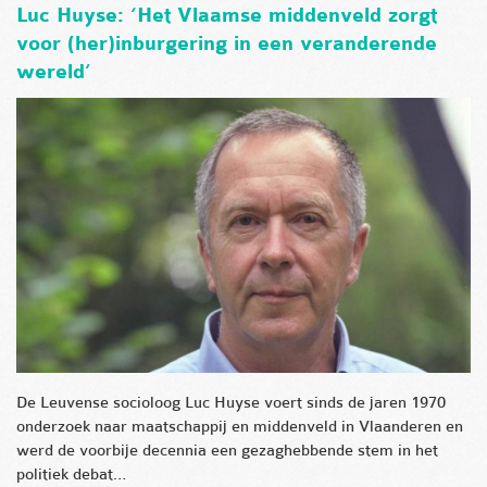
Luc Huyse: ‘Het Vlaamse middenveld zorgt
voor (her)inburgering in een veranderende
wereld’
De Leuvense socioloog Luc Huyse voert sinds de jaren 1970
onderzoek naar maatschappij en middenveld in Vlaanderen en
werd de voorbije decennia een gezaghebbende stem in het
politiek debat…