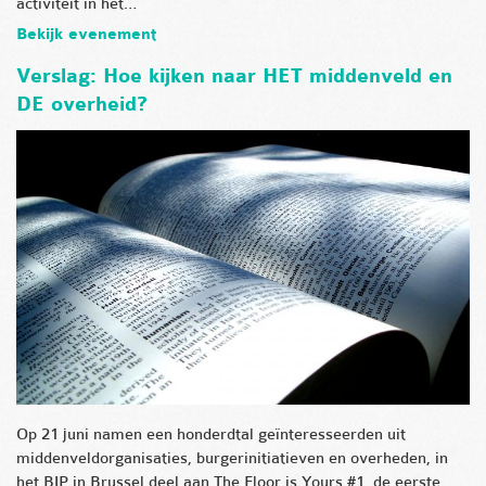
activiteit in het…
Bekijk evenement
Verslag: Hoe kijken naar HET middenveld en
DE overheid?
Op 21 juni namen een honderdtal geïnteresseerden uit
middenveldorganisaties, burgerinitiatieven en overheden, in
het BIP in Brussel deel aan The Floor is Yours #1, de eerste