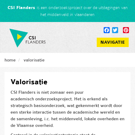
Overslaan
CSI Flanders
is een onderzoeksproject over de uitdagingen van
en
het middenveld in vlaanderen
naar
de
Facebook
Twitter
Pin
inhoud
gaan
NAVIGATIE
home
valorisatie
Valorisatie
CSI Flanders is niet zomaar een puur
academisch onderzoeksproject. Het is erkend als
strategisch basisonderzoek, wat gekenmerkt wordt door
een sterke interactie tussen de academische wereld en
de samenleving, i.c. het middenveld, lokale overheden en
de Vlaamse overheid.
Centraal in de valorisatiestrategie staat de