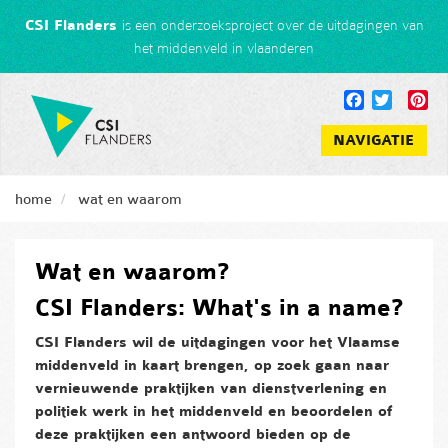
Overslaan
CSI Flanders
is een onderzoeksproject over de uitdagingen van
en
het middenveld in vlaanderen
naar
de
Facebook
Twitter
Pin
inhoud
gaan
NAVIGATIE
home
wat en waarom
Wat en waarom?
CSI Flanders: What's in a name?
CSI Flanders wil de uitdagingen voor het Vlaamse
middenveld in kaart brengen, op zoek gaan naar
vernieuwende praktijken van dienstverlening en
politiek werk in het middenveld en beoordelen of
deze praktijken een antwoord bieden op de