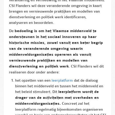
CSI Flanders wil deze veranderende omgeving in kaart
brengen en vernieuwende praktijken en modellen van
dienstverlening en politiek werk identificeren,
analyseren en beoordelen.
De
bedoeling is om het Vlaamse middenveld te
ondersteunen in het sociaal innoveren op haar
historische missies, zowel vanuit een beter begrip
van de veranderende omgeving waarin
middenveldorganisaties opereren als vanuit
vernieuwende praktijken en modellen van
dienstverlening en politiek werk
. CSI Flanders wil dit
realiseren door onder andere:
het opzetten van een
leerplatform
dat de dialoog
binnen het middenveld en tussen het middenveld en
het beleid stimuleert. Dit
leerplatform wordt de
drager van de activiteiten met overheden en
middenveldorganisaties.
Concreet zal het
leerplatform regelmatig bijeenkomsten organiseren
waarbij op basis van onderzoeksresultaten uit het CSI