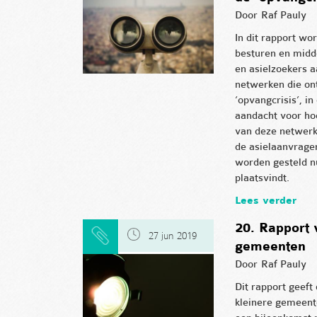
Door
Raf Pauly
In dit rapport w
besturen en midde
en asielzoekers a
netwerken die on
‘opvangcrisis’, in
aandacht voor ho
van deze netwerk
de asielaanvrage
worden gesteld n
plaatsvindt.
Lees verder
20. Rapport 
27 jun 2019
gemeenten
Door
Raf Pauly
Dit rapport geeft
kleinere gemeent