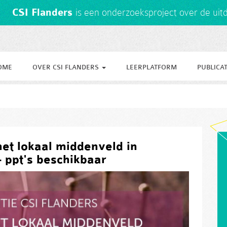
CSI Flanders
is een onderzoeksproject over de ui
OME
OVER CSI FLANDERS
LEERPLATFORM
PUBLICAT
tion
het lokaal middenveld in
 ppt's beschikbaar