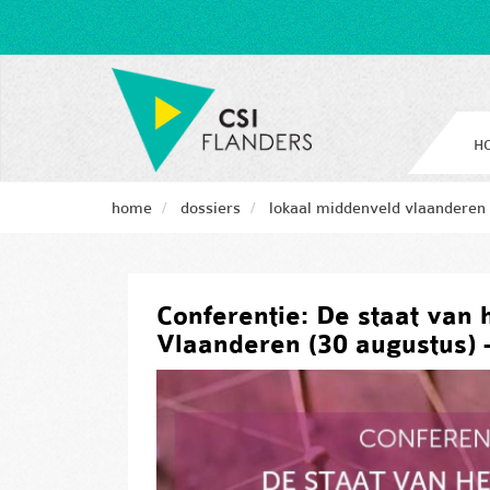
Overslaan
en
naar
de
inhoud
Main
gaan
H
naviga
home
dossiers
lokaal middenveld vlaanderen
Conferentie: De staat van 
Vlaanderen (30 augustus) -