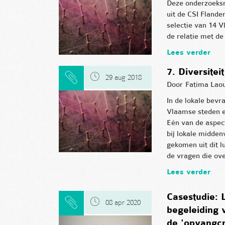
Deze onderzoeksn
uit de CSI Flande
selectie van 14 
de relatie met de
Lees verder
7. Diversite
29 aug 2018
Door
Fatima Laou
In de lokale bevr
Vlaamse steden e
Eén van de aspec
bij lokale midden
gekomen uit dit l
de vragen die over
Lees verder
Casestudie:
08 apr 2020
begeleiding 
de 'opvangcr