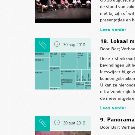
Op 30 augustus 2
de stand van zak
niet bij zijn of w
presentaties en 
Lees verder
18. Lokaal m
30 aug 2018
Door
Bart Verha
Deze 7 steekkaart
bevindingen uit h
leeswijzer bijgev
kunnen gebruiken
U kan ze hieronde
elk afzonderlijk 
de meer uitgebre
Lees verder
9. Panorama
30 aug 2018
Door
Bart Verha