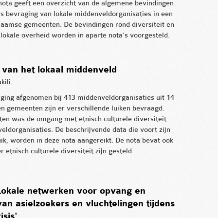
ota geeft een overzicht van de algemene bevindingen
rs bevraging van lokale middenveldorganisaties in een
Vlaamse gemeenten. De bevindingen rond diversiteit en
 lokale overheid worden in aparte nota’s voorgesteld.
it van het lokaal middenveld
kili
aging afgenomen bij 413 middenveldorganisaties uit 14
n gemeenten zijn er verschillende luiken bevraagd.
ten was de omgang met etnisch culturele diversiteit
veldorganisaties. De beschrijvende data die voort zijn
uik, worden in deze nota aangereikt. De nota bevat ook
 etnisch culturele diversiteit zijn gesteld.
 Lokale netwerken voor opvang en
van asielzoekers en vluchtelingen tijdens
isis'