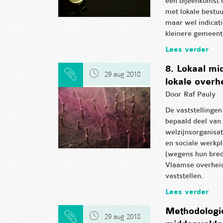
een bijeenkomst 
met lokale bestuu
maar wel indicati
kleinere gemeent
Lees verder
8. Lokaal mi
29 aug 2018
lokale over
Door
Raf Pauly
De vaststellinge
bepaald deel van
welzijnsorganisat
en sociale werkpl
(wegens hun bred
Vlaamse overheid
vaststellen.
Lees verder
Methodologie
29 aug 2018