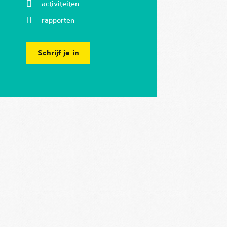
activiteiten
rapporten
Schrijf je in