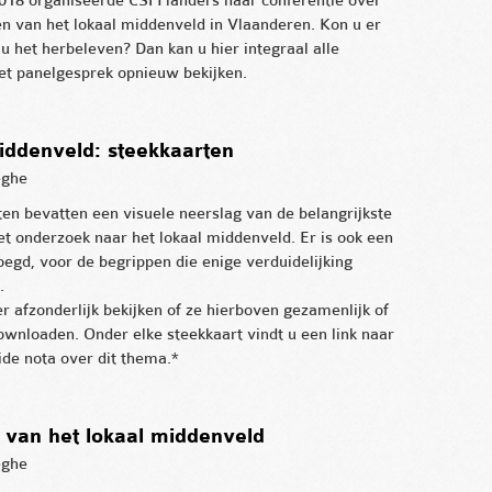
018 organiseerde CSI Flanders haar conferentie over
en van het lokaal middenveld in Vlaanderen. Kon u er
il u het herbeleven? Dan kan u hier integraal alle
het panelgesprek opnieuw bekijken.
iddenveld: steekkaarten
eghe
en bevatten een visuele neerslag van de belangrijkste
et onderzoek naar het lokaal middenveld. Er is ook een
oegd, voor de begrippen die enige verduidelijking
.
r afzonderlijk bekijken of ze hierboven gezamenlijk of
downloaden. Onder elke steekkaart vindt u een link naar
ide nota over dit thema.*
 van het lokaal middenveld
eghe