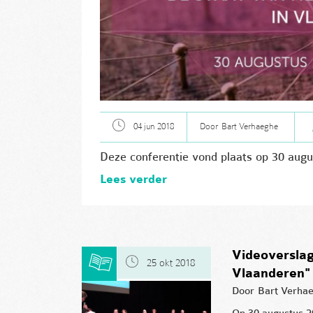
04 jun 2018
Door
Bart Verhaeghe
Deze conferentie vond plaats op 30 augu
Lees verder
Videoverslag
25 okt 2018
Vlaanderen"
Door
Bart Verha