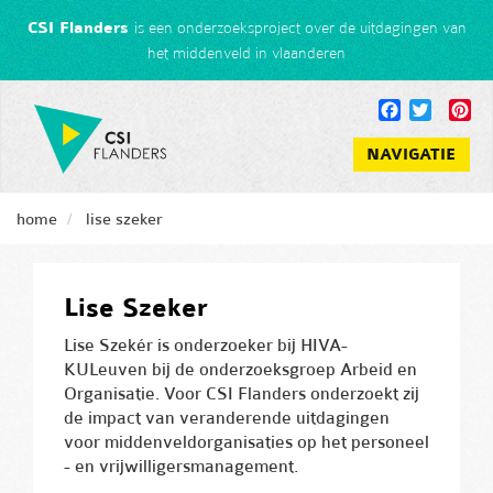
Overslaan
CSI Flanders
is een onderzoeksproject over de uitdagingen van
en
het middenveld in vlaanderen
naar
de
Facebook
Twitter
Pin
inhoud
gaan
NAVIGATIE
home
lise szeker
Lise Szeker
Lise Szekér is onderzoeker bij HIVA-
KULeuven bij de onderzoeksgroep Arbeid en
Organisatie. Voor CSI Flanders onderzoekt zij
de impact van veranderende uitdagingen
voor middenveldorganisaties op het personeel
- en vrijwilligersmanagement.