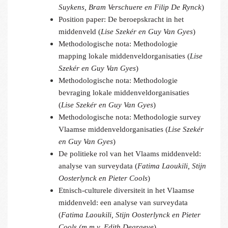
Suykens, Bram Verschuere en Filip De Rynck
)
Position paper: De beroepskracht in het
middenveld (
Lise Szekér en Guy Van Gyes
)
Methodologische nota: Methodologie
mapping lokale middenveldorganisaties (
Lise
Szekér en Guy Van Gyes
)
Methodologische nota: Methodologie
bevraging lokale middenveldorganisaties
(
Lise Szekér en Guy Van Gyes
)
Methodologische nota: Methodologie survey
Vlaamse middenveldorganisaties (
Lise Szekér
en Guy Van Gyes
)
De politieke rol van het Vlaams middenveld:
analyse van surveydata (
Fatima Laoukili, Stijn
Oosterlynck en Pieter Cools
)
Etnisch-culturele diversiteit in het Vlaamse
middenveld: een analyse van surveydata
(
Fatima Laoukili, Stijn Oosterlynck en Pieter
Cools (m.m.v. Edith Degraeve
)