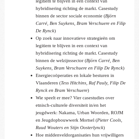
legitiem te blijven in een context van
hybridisering richting de markt. Casestudy
binnen de sector sociale economie (
Björn
Carré, Ben Suykens, Bram Verschuere en Filip
De Rynck
)
Op zoek naar innovatieve strategieën om
legitiem te blijven in een context van
hybridisering richting de markt.
Casestudy
binnen de welzijnssector (
Björn Carré, Ben
Suykens, Bram Verschuere en Filip De Rynck
)
Energiecoöperaties en lokale besturen in
Vlaanderen (
Tess Hitchins, Raf Pauly, Filip De
Rynck en Bram Verschuere
)
Wie speelt er mee? Vier casestudies over
etnisch-culturele diversiteit in/en het
jeugdwerk: Nakama, Urban Woorden, ROJM
en Jeugdopbouwwerk Mortsel (
Pieter Cools,
Ruud Wouters en Stijn Oosterlynck
)
Hoe middenveldorganisaties hun vrijwilligers